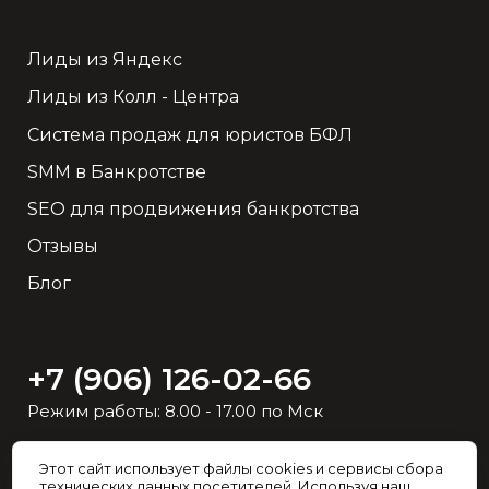
Лиды из Яндекс
Лиды из Колл - Центра
Система продаж для юристов БФЛ
SMM в Банкротстве
SEO для продвижения банкротства
Отзывы
Блог
+7 (906) 126-02-66
Режим работы: 8.00 - 17.00 по Мск
Напишите в удобный
Этот сайт использует файлы cookies и сервисы сбора
технических данных посетителей. Используя наш