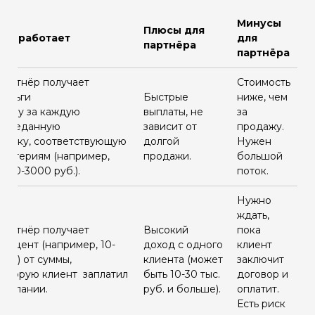
Минусы
Плюсы для
Как работает
для
партнёра
партнёра
Партнёр получает
Стоимость
деньги
Быстрые
ниже, чем
сразу за каждую
выплаты, не
за
переданную
зависит от
продажу.
заявку, соответствующую
долгой
Нужен
критериям (например,
продажи.
большой
1000-3000 руб.).
поток.
Нужно
ждать,
Партнёр получает
Высокий
пока
процент (например, 10-
доход с одного
клиент
30%) от суммы,
клиента (может
заключит
которую клиент заплатил
быть 10-30 тыс.
договор и
компании.
руб. и больше).
оплатит.
Есть риск