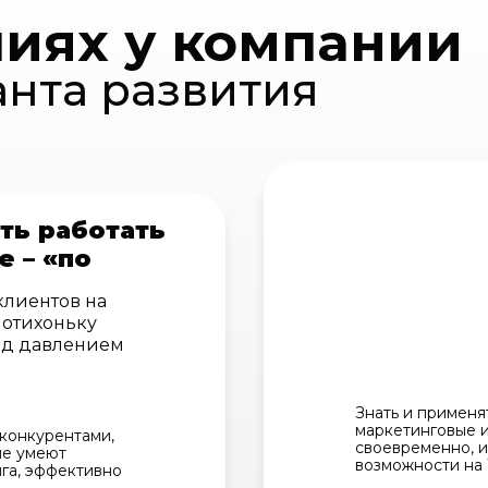
лиях у компании
анта развития
ть работать
е – «по
клиентов на
потихоньку
од давлением
Знать и примен
маркетинговые 
 конкурентами,
своевременно, и
не умеют
возможности на
га, эффективно