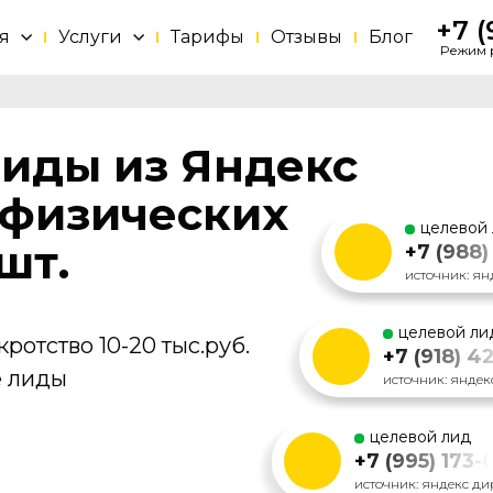
+7 (
я
Услуги
Тарифы
Отзывы
Блог
Режим р
иды из Яндекс
 физических
целевой
шт.
+7 (988)
источник: ян
целевой ли
ротство 10-20 тыс.руб.
+7 (918) 4
е лиды
источник: яндек
целевой лид
+7 (995) 173-
источник: яндекс ди