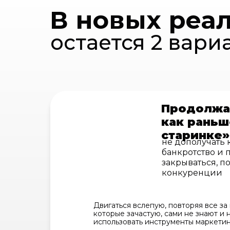
В новых реа
остается 2 вари
Продолжа
как раньш
старинке»
не дополучать 
банкротство и 
закрываться, п
конкуренции
Двигаться вслепую, повторяя все за
которые зачастую, сами не знают и 
использовать инструменты маркетин