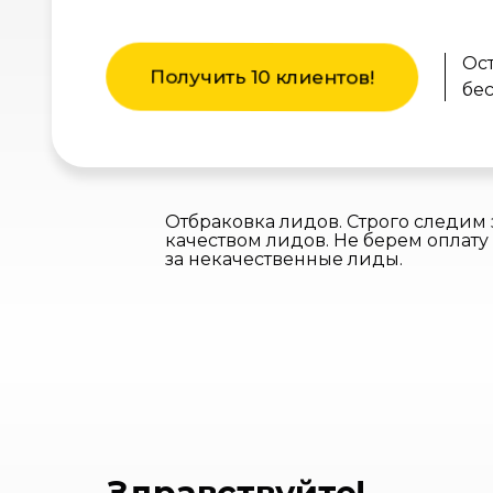
Ост
Получить 10 клиентов!
бес
Отбраковка лидов. Строго следим 
качеством лидов. Не берем оплату
за некачественные лиды.