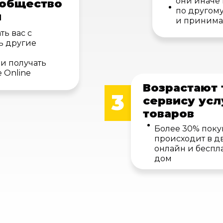
они иначе
 общество
по другому
и
и принима
ть вас с
ь другие
 и получать
 Online
Возрастают 
3
сервису усл
товаров
Более 30% поку
происходит в дв
онлайн и беспл
дом