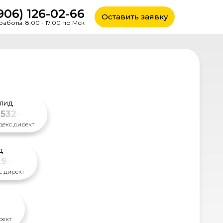
906) 126-02-66
Оставить заявку
аботы: 8.00 - 17.00 по Мск
 лид
 532-12-09
декс директ
д
29-13-09
с директ
62-09
рект