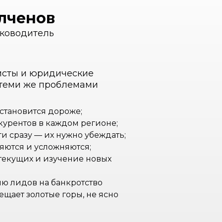
олченов
уководитель
исты и юридические
 теми же проблемами
становится дороже;
курентов в каждом регионе;
ги сразу — их нужно убеждать;
ются и усложняются;
текущих и изучение новых
ю лидов на банкротство
щает золотые горы, не ясно