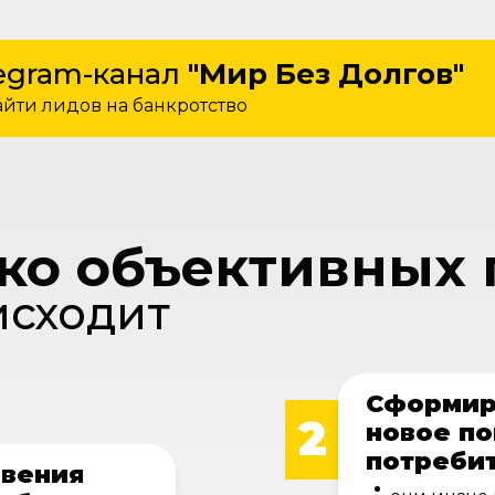
egram-канал
"Мир Без Долгов"
йти лидов на банкротство
ько объективных
исходит
Сформир
2
новое п
потреби
овения