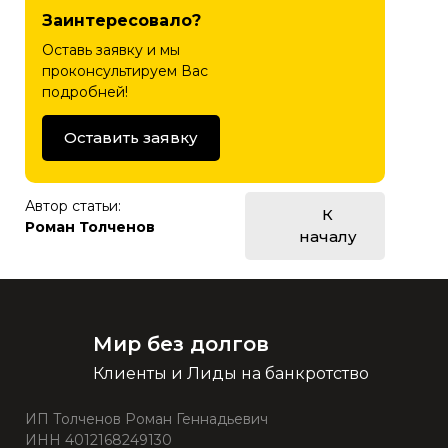
Заинтересовало?
Оставь заявку и мы
проконсультируем Вас
подробней!
Оставить заявку
Автор статьи:
К
Роман Толченов
началу
Мир без долгов
Клиенты и Лиды на банкротство
ИП Толченов Роман Геннадьевич
ИНН 4012168249130