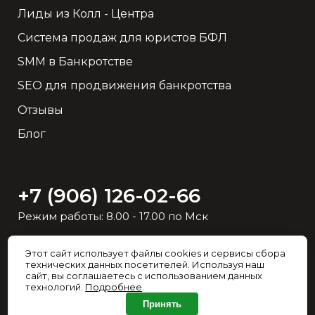
Лиды из Колл - Центра
Система продаж для юристов БФЛ
SMM в Банкротстве
SEO для продвижения банкротства
Отзывы
Блог
+7 (906) 126-02-66
Режим работы: 8.00 - 17.00 по Мск
Напишите в удобный
Этот сайт использует файлы cookies и сервисы сбора
технических данных посетителей. Используя наш
для вас мессенджер:
сайт, вы соглашаетесь с использованием данных
технологий.
Подробнее
.
Принять