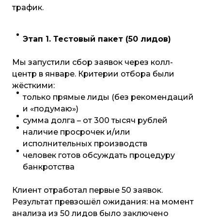
трафик.
Этап 1. Тестовый пакет (50 лидов)
Решение:
Мы запустили сбор заявок через колл-
центр в январе. Критерии отбора были
жёсткими:
Как мы привлекли 60
только прямые лиды (без рекомендаций
прямых лидов и
и «подумаю»)
справились с кризисом
сумма долга – от 300 тысяч рублей
доверия?
наличие просрочек и/или
исполнительных производств
человек готов обсуждать процедуру
банкротства
Клиент отработал первые 50 заявок.
Результат превзошёл ожидания: на момент
анализа из 50 лидов было заключено